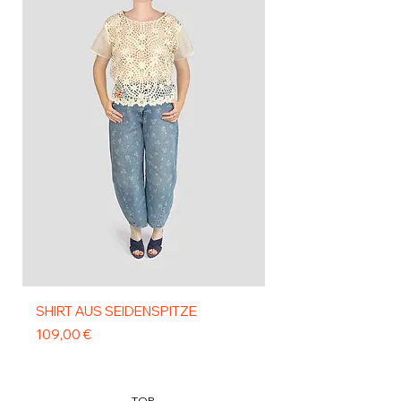
SHIRT AUS SEIDENSPITZE
SHIRT LINEN WEIß 
PUNKTEN
Preis
109,00 €
Preis
99,00 €
TOP